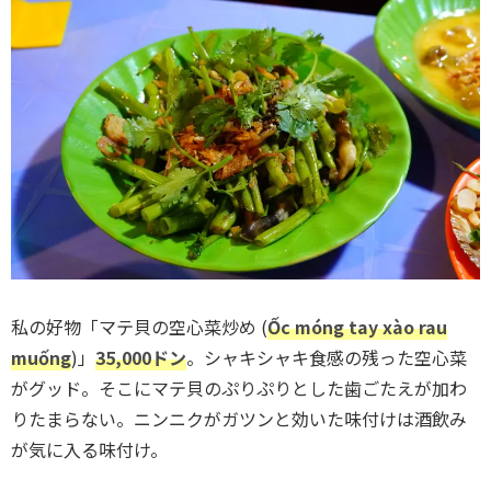
私の好物「マテ貝の空心菜炒め (
Ốc móng tay xào rau
muống
)」
35,000ドン
。シャキシャキ食感の残った空心菜
がグッド。そこにマテ貝のぷりぷりとした歯ごたえが加わ
りたまらない。ニンニクがガツンと効いた味付けは酒飲み
が気に入る味付け。