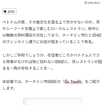
2026.06.27
旧8区
ベトナムの夜、その食文化を語る上で欠かせないのが、貝
やシーフードを路上で楽しむローカルレストラン。街中に
は無数の貝料理店が点在しており、ホーチミン市だと旧4区
のヴィンカイン通りにお店が固まっていることで有名。
しかしご存知でしょうか。在住者どころかベトナム人でさ
え用事がなければ殆ど訪れない旧8区に、貝レストランが固
まる一角が存在することを…。
本記事では、ホーチミン市旧8区の「
Ốc Tuyết
」をご紹介
します。