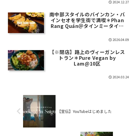
2024.12.27
南中部スタイルのバインカン・バ
インセオを学生街で満喫＊Phan
Rang Quán＠タインミータイ街
区
2026.04.09
【※閉店】路上のヴィーガンレス
トラン＊Pure Vegan by
Lam@10区
2024.03.24
【宣伝】YouTubeはじめました