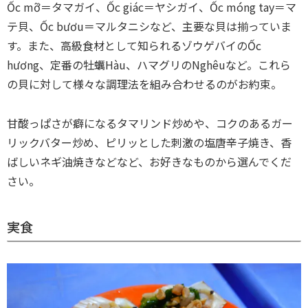
Ốc mỡ＝タマガイ、Ốc giác＝ヤシガイ、Ốc móng tay＝マ
テ貝、Ốc bươu＝マルタニシなど、主要な貝は揃っていま
す。また、高級食材として知られるゾウゲバイのỐc
hương、定番の牡蠣Hàu、ハマグリのNghêuなど。これら
の貝に対して様々な調理法を組み合わせるのがお約束。
甘酸っぱさが癖になるタマリンド炒めや、コクのあるガー
リックバター炒め、ピリッとした刺激の塩唐辛子焼き、香
ばしいネギ油焼きなどなど、お好きなものから選んでくだ
さい。
実食