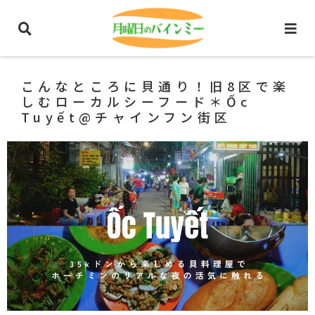
ホーム
ホーチミングルメ
ベトナム料理
こんなところに貝通り！旧8区で楽
しむローカルシーフード＊Ốc
Tuyết@チャインフン街区