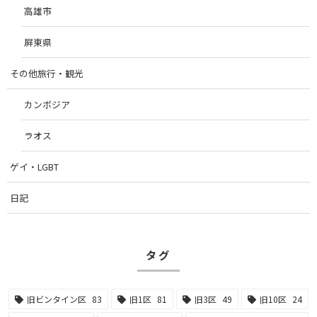
高雄市
屏東県
その他旅行・観光
カンボジア
ラオス
ゲイ・LGBT
日記
タグ
旧ビンタイン区
83
旧1区
81
旧3区
49
旧10区
24