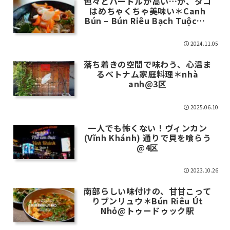
色々とハードルが高い…が、タコ
はめちゃくちゃ美味い＊Canh
Bún – Bún Riêu Bạch Tuộc@8
区
2024.11.05
落ち着きの空間で味わう、心温ま
るベトナム家庭料理＊nhà
anh@3区
2025.06.10
一人でも怖くない！ヴィンカン
(Vĩnh Khánh) 通りで貝を喰らう
@4区
2023.10.26
南部らしい味付けの、甘甘こって
りブンリュウ＊Bún Riêu Út
Nhỏ@トゥードゥック駅