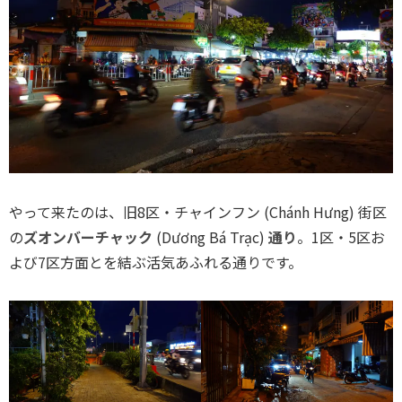
やって来たのは、旧8区・チャインフン (Chánh Hưng) 街区
の
ズオンバーチャック
(Dương Bá Trạc)
通り
。1区・5区お
よび7区方面とを結ぶ活気あふれる通りです。