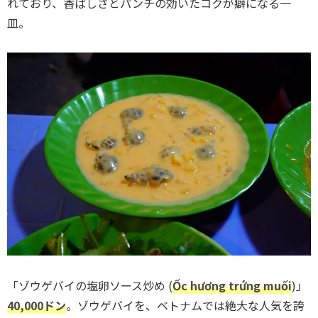
れており、香ばしさとパンチの効いたコクが癖になる一
皿。
「ゾウゲバイの塩卵ソース炒め (
Ốc hương trứng muối
)」
40,000ドン
。ゾウゲバイを、ベトナムでは絶大な人気を誇