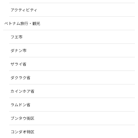
アクティビティ
ベトナム旅行・観光
フエ市
ダナン市
ザライ省
ダクラク省
カインホア省
ラムドン省
ブンタウ街区
コンダオ特区