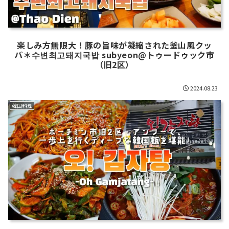
楽しみ方無限大！豚の旨味が凝縮された釜山風クッ
パ＊수변최고돼지국밥 subyeon@トゥードゥック市
（旧2区）
2024.08.23
韓国料理