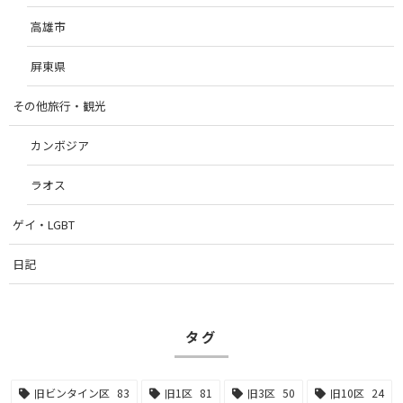
高雄市
屏東県
その他旅行・観光
カンボジア
ラオス
ゲイ・LGBT
日記
タグ
旧ビンタイン区
83
旧1区
81
旧3区
50
旧10区
24