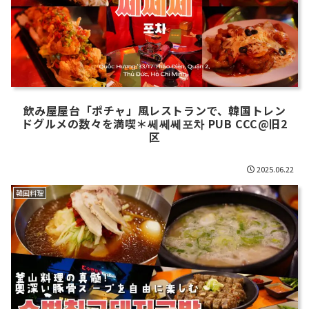
飲み屋屋台「ポチャ」風レストランで、韓国トレン
ドグルメの数々を満喫＊쎄쎄쎄포차 PUB CCC@旧2
区
2025.06.22
韓国料理