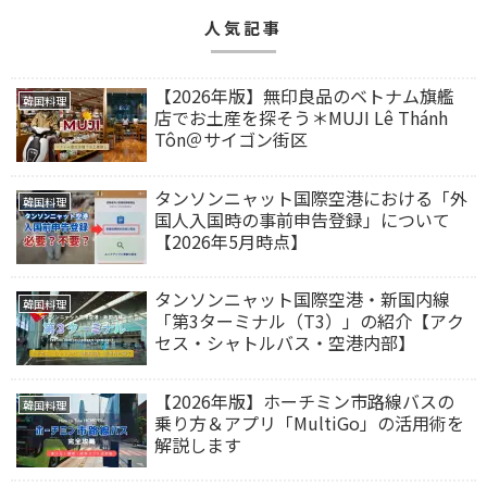
人気記事
【2026年版】無印良品のベトナム旗艦
韓国料理
店でお土産を探そう＊MUJI Lê Thánh
Tôn＠サイゴン街区
タンソンニャット国際空港における「外
韓国料理
国人入国時の事前申告登録」について
【2026年5月時点】
タンソンニャット国際空港・新国内線
韓国料理
「第3ターミナル（T3）」の紹介【アク
セス・シャトルバス・空港内部】
【2026年版】ホーチミン市路線バスの
韓国料理
乗り方＆アプリ「MultiGo」の活用術を
解説します