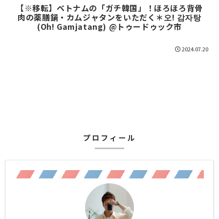
【※移転】ベトナムの「ガチ韓国」！ほろほろ背骨
肉の薬膳鍋・カムジャタンをいただく＊오! 감자탕
(Oh! Gamjatang) @トゥードゥック市
2024.07.20
プロフィール