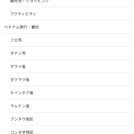
観光地・ショッピング
アクティビティ
ベトナム旅行・観光
フエ市
ダナン市
ザライ省
ダクラク省
カインホア省
ラムドン省
ブンタウ街区
コンダオ特区