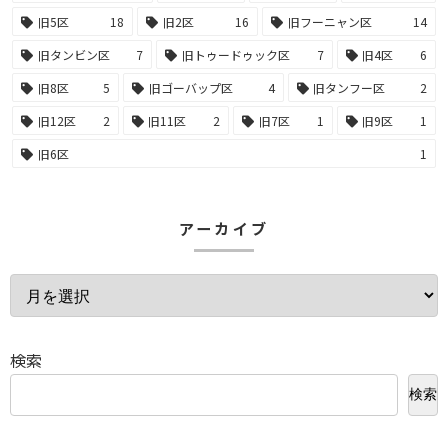
旧5区
18
旧2区
16
旧フーニャン区
14
旧タンビン区
7
旧トゥードゥック区
7
旧4区
6
旧8区
5
旧ゴーバップ区
4
旧タンフー区
2
旧12区
2
旧11区
2
旧7区
1
旧9区
1
旧6区
1
アーカイブ
検索
検索