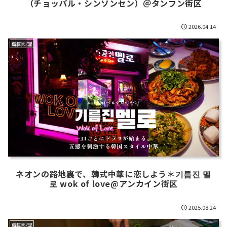
（チョッパル・シンソンセン）＠タンフン街区
2026.04.14
韓国料理
ネオンの路地裏で、韓式中華に恋しよう＊기름진 멜
로 wok of love@アンカイン街区
2025.08.24
韓国料理