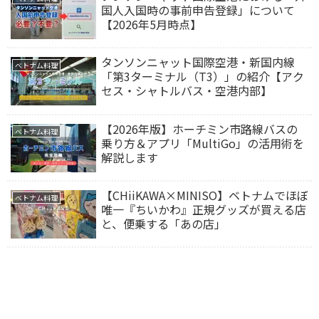
国人入国時の事前申告登録」について
【2026年5月時点】
タンソンニャット国際空港・新国内線
ベトナム料理
「第3ターミナル（T3）」の紹介【アク
セス・シャトルバス・空港内部】
【2026年版】ホーチミン市路線バスの
ベトナム料理
乗り方＆アプリ「MultiGo」の活用術を
解説します
【CHiiKAWA×MINISO】ベトナムでほぼ
ベトナム料理
唯一『ちいかわ』正規グッズが買える店
と、便乗する「あの店」