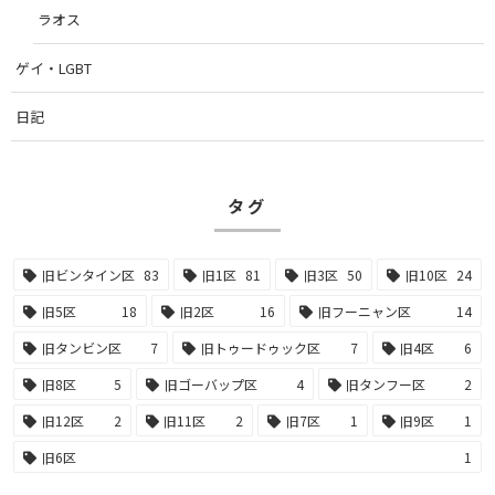
ラオス
ゲイ・LGBT
日記
タグ
旧ビンタイン区
83
旧1区
81
旧3区
50
旧10区
24
旧5区
18
旧2区
16
旧フーニャン区
14
旧タンビン区
7
旧トゥードゥック区
7
旧4区
6
旧8区
5
旧ゴーバップ区
4
旧タンフー区
2
旧12区
2
旧11区
2
旧7区
1
旧9区
1
旧6区
1