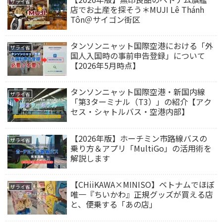
ザライ省
店でお土産を探そう＊MUJI Lê Thánh
Tôn＠サイゴン街区
タンソンニャット国際空港における「外
ザライ省
国人入国時の事前申告登録」について
【2026年5月時点】
タンソンニャット国際空港・新国内線
ザライ省
「第3ターミナル（T3）」の紹介【アク
セス・シャトルバス・空港内部】
【2026年版】ホーチミン市路線バスの
ザライ省
乗り方＆アプリ「MultiGo」の活用術を
解説します
【CHiiKAWA×MINISO】ベトナムでほぼ
ザライ省
唯一『ちいかわ』正規グッズが買える店
と、便乗する「あの店」