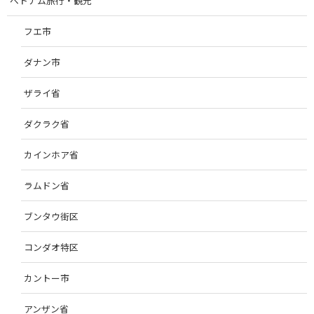
ベトナム旅行・観光
フエ市
ダナン市
ザライ省
ダクラク省
カインホア省
ラムドン省
ブンタウ街区
コンダオ特区
カントー市
アンザン省