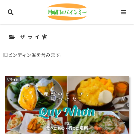
ホーム
ベトナム旅行・観光
ザライ省
ザライ省
旧ビンディン省を含みます。
ザライ省