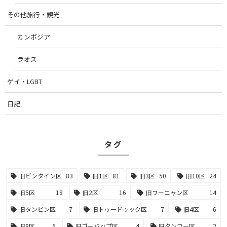
その他旅行・観光
カンボジア
ラオス
ゲイ・LGBT
日記
タグ
旧ビンタイン区
83
旧1区
81
旧3区
50
旧10区
24
旧5区
18
旧2区
16
旧フーニャン区
14
旧タンビン区
7
旧トゥードゥック区
7
旧4区
6
旧8区
5
旧ゴーバップ区
4
旧タンフー区
2