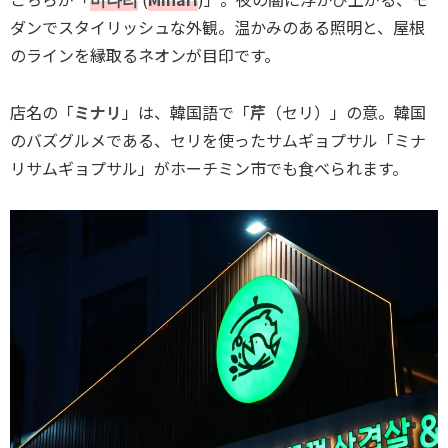
ダンでスタイリッシュな外観。温かみのある照明と、屋根
のラインを縁取るネオンが目印です。
店名の「
ミナリ
」は、韓国語で「
芹
（セリ）」の意。韓国
のバズグルメである、セリを使ったサムギョプサル「ミナ
リサムギョプサル」がホーチミン市でも食べられます。