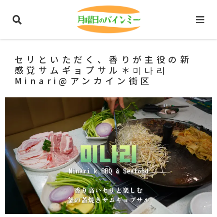
ホーム
ホーチミングルメ
韓国料理
セリといただく、香りが主役の新
感覚サムギョプサル＊미나리
Minari@アンカイン街区