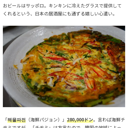
おビールはサッポロ。キンキンに冷えたグラスで提供して
くれるという、日本の居酒屋にも通ずる嬉しい心遣い。
「
해물파전
（海鮮パジョン）」
280,000ドン
。言わば海鮮チ
ヂミですが、「チヂミ」は方言なので、韓国の地域によっ