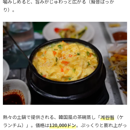
噛みしめると、旨みがじゅわっと広がる（擬音ばっか
り）。
熱々の土鍋で提供される、韓国風の茶碗蒸し「
계란찜
（ケ
ランチム）」。価格は
120,000ドン
。ぷっくりと膨れ上がっ