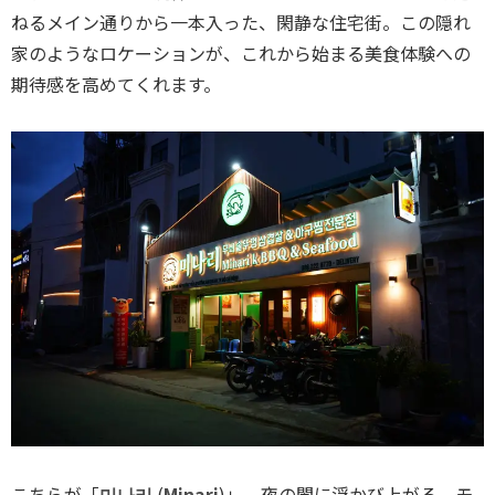
ねるメイン通りから一本入った、閑静な住宅街。この隠れ
家のようなロケーションが、これから始まる美食体験への
期待感を高めてくれます。
こちらが「
미나리
(
Minari
)」。夜の闇に浮かび上がる、モ