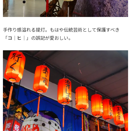
手作り感溢れる提灯。もはや伝統芸術として保護すべき
「
コ｜ヒ｜
」の誤記が愛おしい。