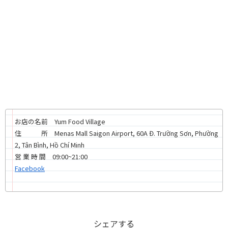
お店の名前 Yum Food Village
住 所 Menas Mall Saigon Airport, 60A Đ. Trường Sơn, Phường
2, Tân Bình, Hồ Chí Minh
営 業 時 間 09:00~21:00
Facebook
シェアする