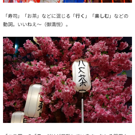
「寿司」「お茶」などに混じる「
行く
」「
楽しむ
」などの
動詞。いいねえ〜（御満悦）。