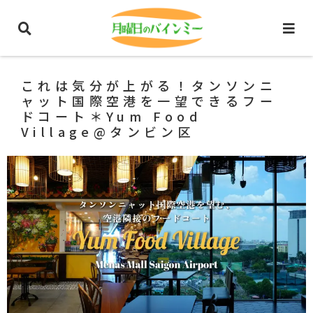
ホーム
ホーチミングルメ
ベトナム料理
これは気分が上がる！タンソンニ
ャット国際空港を一望できるフー
ドコート＊Yum Food
Village@タンビン区