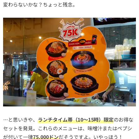
変わらないかな？ちょっと残念。
…と思いきや、
ランチタイム帯（10〜15時）限定
のお得な
セットを発見。これらのメニューは、味噌汁またはペプシ
が付いて一律
75,000ドン
だそうですよ。いやっほう！