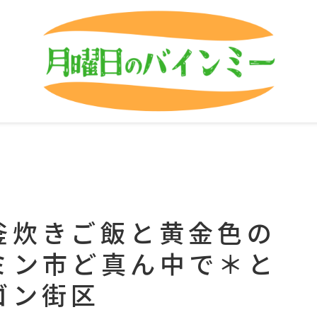
釜炊きご飯と黄金色の
ミン市ど真ん中で＊と
ゴン街区