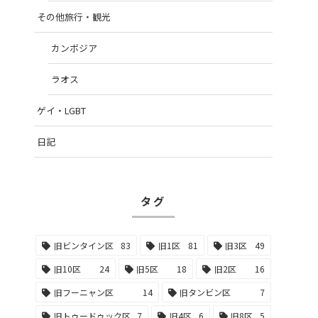
その他旅行・観光
カンボジア
ラオス
ゲイ・LGBT
日記
タグ
旧ビンタイン区
83
旧1区
81
旧3区
49
旧10区
24
旧5区
18
旧2区
16
旧フーニャン区
14
旧タンビン区
7
旧トゥードゥック区
7
旧4区
6
旧8区
5