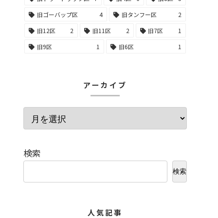
旧ゴーバップ区
4
旧タンフー区
2
旧12区
2
旧11区
2
旧7区
1
旧9区
1
旧6区
1
アーカイブ
検索
検索
人気記事