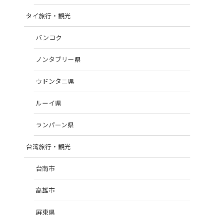
タイ旅行・観光
バンコク
ノンタブリー県
ウドンタニ県
ルーイ県
ランパーン県
台湾旅行・観光
台南市
高雄市
屏東県