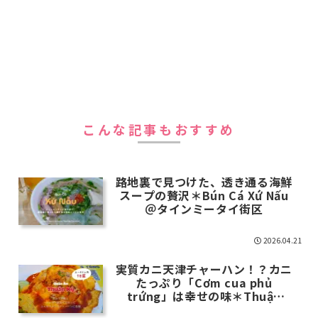
こんな記事もおすすめ
路地裏で見つけた、透き通る海鮮
スープの贅沢＊Bún Cá Xứ Nấu
＠タインミータイ街区
2026.04.21
実質カニ天津チャーハン！？カニ
たっぷり「Cơm cua phủ
trứng」は幸せの味＊Thuận
Ký@10区