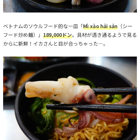
ベトナムのソウルフード的な一皿「
Mì xào hải sản
（シー
フード炒め麺）」
189,000ドン
。具材が透き通るようで見る
からに新鮮！イカさんと目が合っちゃった…。