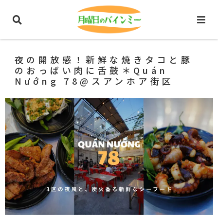
ホーム
ホーチミングルメ
ベトナム料理
夜の開放感！新鮮な焼きタコと豚
のおっぱい肉に舌鼓＊Quán
Nướng 78@スアンホア街区