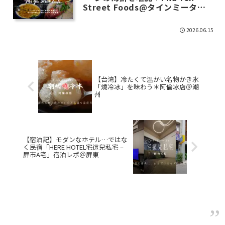
Street Foods@タインミータイ
街区
2026.06.15
【台湾】冷たくて温かい名物かき氷
「燒冷冰」を味わう＊阿倫冰店＠潮
州
【宿泊記】モダンなホテル…ではな
く民宿「HERE HOTEL宅這兒私宅 –
屏市A宅」宿泊レポ＠屏東