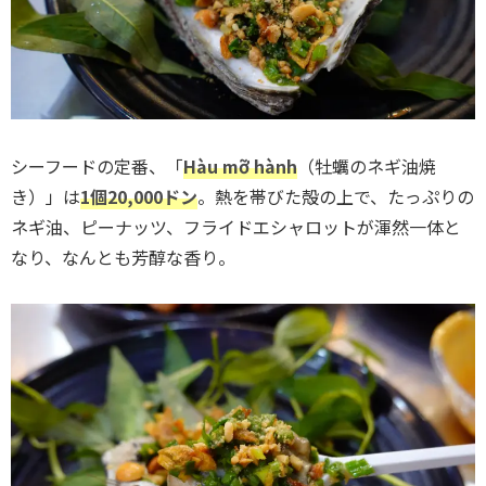
シーフードの定番、「
Hàu mỡ hành
（牡蠣のネギ油焼
き）」は
1個20,000ドン
。熱を帯びた殻の上で、たっぷりの
ネギ油、ピーナッツ、フライドエシャロットが渾然一体と
なり、なんとも芳醇な香り。