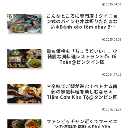
2025.04.01
こんなところに専門店！クイニョ
ン式のバインセオは折りたたまな
い＊Bánh xèo tôm nhảy Ba
Trọng@トゥードゥック市
2025.03.07
量も価格も「ちょうどいい」。小
綺麗な貝料理レストラン＊Ốc Dì
Toàn@ビンタイン区
2024.07.11
甘辛味でご飯が進む！ベトナム南
部の家庭料理を楽しむなら＊
Tiệm Cơm Kho Tộ@タンビン区
2025.01.25
ファンビッチャン近くでフーイエ
ンの海鮮を堪能＊Phú Yên