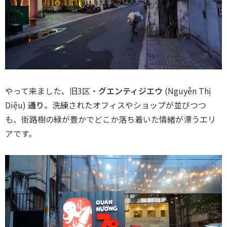
やって来ました、旧3区・
グエンティジエウ
(Nguyễn Thị
Diệu)
通り
。洗練されたオフィスやショップが並びつつ
も、街路樹の緑が豊かでどこか落ち着いた情緒が漂うエリ
アです。