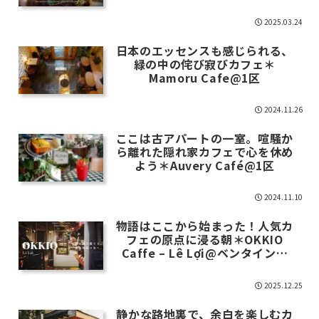
Keng@3区
2025.03.24
日本のエッセンスも感じられる、
緑の中の侘び寂びカフェ＊
Mamoru Cafe@1区
2024.11.26
ここは古アパートの一室。喧騒か
ら離れた隠れ家カフェで心を休め
よう＊Auvery Café@1区
2024.11.10
物語はここから始まった！人気カ
フェの原点に浸る朝＊OKKIO
Caffe – Lê Lợi@ベンタイン街
区
2025.12.25
静かな路地裏で、余白を楽しむカ