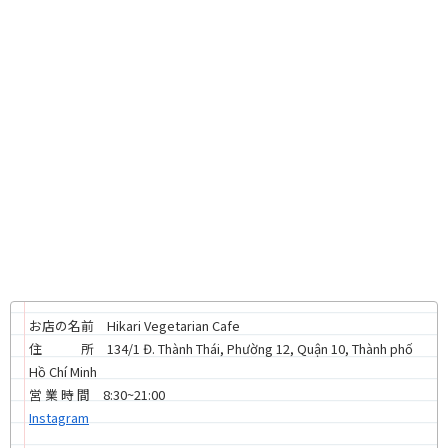
お店の名前 Hikari Vegetarian Cafe
住 所 134/1 Đ. Thành Thái, Phường 12, Quận 10, Thành phố
Hồ Chí Minh
営 業 時 間 8:30~21:00
Instagram