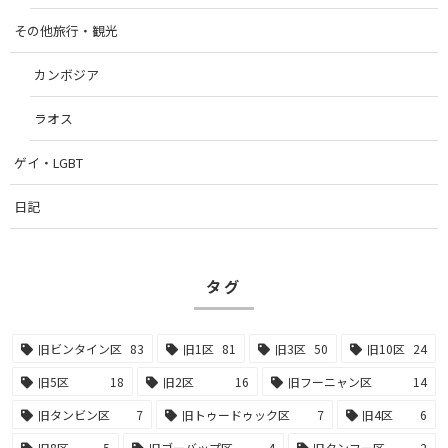
その他旅行・観光
カンボジア
ラオス
ゲイ・LGBT
日記
タグ
旧ビンタイン区
83
旧1区
81
旧3区
50
旧10区
24
旧5区
18
旧2区
16
旧フーニャン区
14
旧タンビン区
7
旧トゥードゥック区
7
旧4区
6
旧8区
5
旧ゴーバップ区
4
旧タンフー区
2