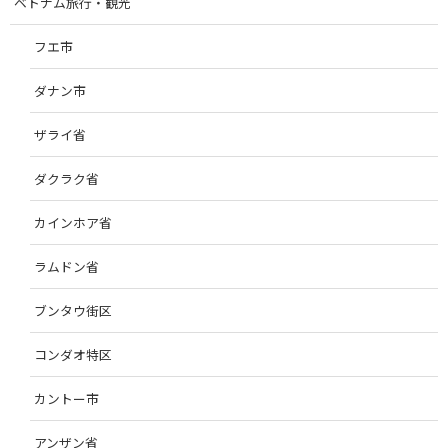
ベトナム旅行・観光
フエ市
ダナン市
ザライ省
ダクラク省
カインホア省
ラムドン省
ブンタウ街区
コンダオ特区
カントー市
アンザン省