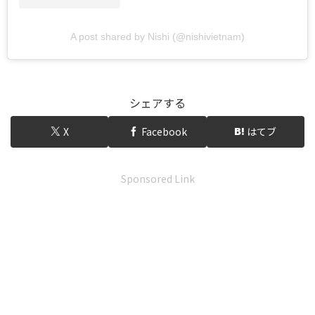
A post shared by Nishi (@nishivietnam)
シェアする
X
Facebook
はてブ
Sponsored Link