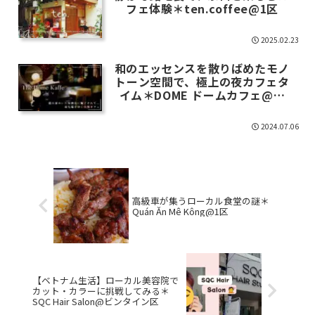
フェ体験＊ten.coffee@1区
2025.02.23
和のエッセンスを散りばめたモノ
トーン空間で、極上の夜カフェタ
イム＊DOME ドームカフェ@フ
ーニャン区
2024.07.06
高級車が集うローカル食堂の謎＊
Quán Ăn Mê Kông@1区
【ベトナム生活】ローカル美容院で
カット・カラーに挑戦してみる＊
SQC Hair Salon@ビンタイン区