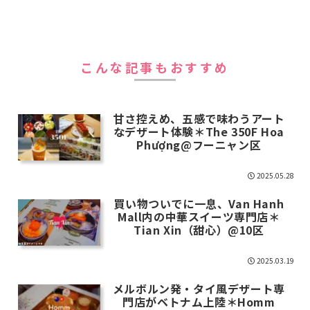
こんな記事もおすすめ
甘さ控えめ、五感で味わうアート
なデザート体験＊The 350F Hoa
Phượng@フーニャン区
2025.05.28
買い物ついでに一息、Van Hanh
Mall内の中華スイーツ専門店＊
Tian Xin（甜心）@10区
2025.03.19
メルボルン発・タイ風デザート専
門店がベトナム上陸＊Homm