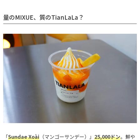
量のMIXUE、質のTianLaLa？
「
Sundae Xoài
（マンゴーサンデー）」
25,000ドン
。鮮や