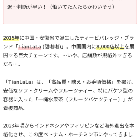
退…判断が早い！（働いてた人たちかわいそう）
2015年
に中国・安徽省で誕生したティービバレッジ・ブラ
ンド「
TianLaLa
(甜啦啦)」。中国国内に
8,000店以上
を展
開する巨大チェーンです。…いや、店舗数が規格外すぎる
だろ…。
「
TianLaLa
」は、「
高品質・映え・お手頃価格
」を掲げ、
安価なソフトクリームやフルーツティー、特にバケツ型の
容器に入った「一桶水果茶（フルーツバケツティー）」が
看板商品。
2023年頃からインドネシアやフィリピンなど海外進出を本
格化させ、この度ベトナム・ホーチミン市にやってきまし