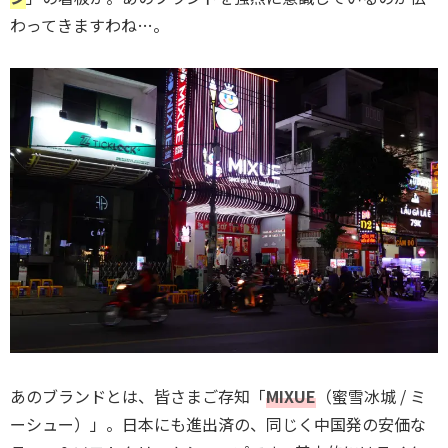
わってきますわね…。
あのブランドとは、皆さまご存知「
MIXUE
（蜜雪冰城 / ミ
ーシュー）」。日本にも進出済の、同じく中国発の安価な