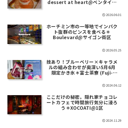
dessert at heart@ベンタイン
街区
2026.06.01
ホーチミン市の一等地でインパク
ト抜群のピンスを食べる＊
Boulevard@サイゴン街区
2026.05.25
技あり！ブルーベリー×キャラメ
ルの組み合わせが奥深い5月6月
限定かき氷＊富士茶寮 (Fuji-
Saryo)@ビンタイン区
2024.06.12
ここだけの秘密。隠れ家チョコレ
ートカフェで時間旅行気分に浸ろ
う＊XOCOATI@1区
2024.11.29