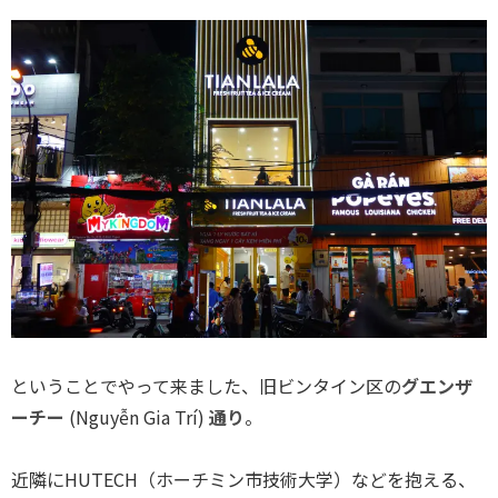
ということでやって来ました、旧ビンタイン区の
グエンザ
ーチー
(Nguyễn Gia Trí)
通り
。
近隣にHUTECH（ホーチミン市技術大学）などを抱える、