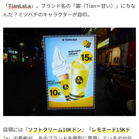
「
TianLaLa
」。ブランド名の「甜（Tian＝甘い）」にちな
んだ？ミツバチのキャラクターが目印。
店頭には「
ソフトクリーム10Kドン
」「
レモネード15Kド
ン
」の看板が。あのブランドを強烈に意識しているのが伝