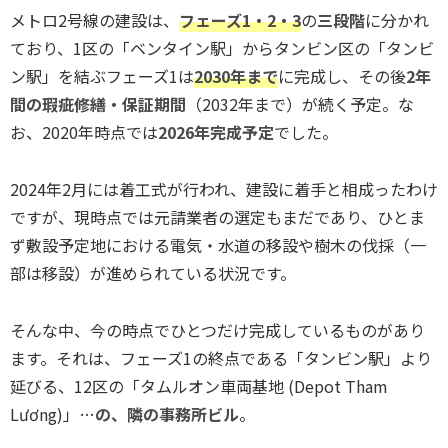
メトロ2号線の建設は、
フェーズ1・2・3
の
三段階
に分かれ
ており、1区の「ベンタイン駅」からタンビン区の「タンビ
ン駅」を結ぶフェーズ1は
2030年まで
に完成し、その後
2年
間の瑕疵修繕・保証期間
（2032年まで）が続く予定。な
お、2020年時点では
2026年完成予定
でした。
2024年2月には着工式が行われ、建設に着手と相成ったわけ
ですが、現時点では元請業者の選定もまだであり、ひとま
ず敷設予定地における電気・水道の移設や樹木の伐採（一
部は移設）が進められている状況です。
そんな中、今の時点でひとつだけ完成しているものがあり
ます。それは、フェーズ1の終点である「タンビン駅」より
延びる、12区の「タムルオン車両基地 (Depot Tham
Lương)」…
の、隣の事務所ビル
。