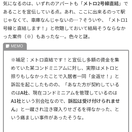
気になるのは、いずれのアパートも「
メトロ2号線直結
」で
あることを宣伝している点。あれ、ここに出来るのって駅
じゃなくて、車庫なんじゃないの…？そういや、「メトロ1
号線と直結します！」と吹聴しておいて結局そうならなか
った案件（※）もあったな…。色々と謎。
※補足：メトロ直結です！と宣伝し多額の資金を集
めていた某コンドミニアムに対し、実際はメトロと
掠りもしなかったことで入居者一同「金返せ！」と
訴訟を起こしたものの、「あなた方が契約している
のは
A社
、現在コンドミニアムを管理しているのは
A1社
という別会社なので、
訴訟は受け付けられませ
ん
」と一蹴され泣き寝入りせざるを得なかった、と
いう痛ましい事件があったそうな。