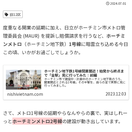
2024.07.01
旧12区
度重なる開業の延期に加え、日立がホーチミン市メトロ管
理委員会 (MAUR) を提訴し賠償請求を行うなど、
ホーチミ
ンメトロ
（ホーチミン地下鉄）
1号線
に暗雲立ち込める今日
この頃、いかがお過ごしでしょうか。
ホーチミン地下鉄1号線開業間近！始発から終点ま
で「全駅」見に行ってみた：前編
ホーチミン市で建設中・計画中のホーチミン地下鉄のうち、
開業間近とされる1号線。その全駅を、自らの足で実際に見に
行ってみました。
2023.12.03
nishivietnam.com
さて、メトロ1号線の延期やらなんやらの裏で、実はしれー
っと
ホーチミンメトロ2号線
の建設が動き出しています。