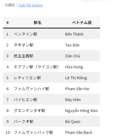
引用元：
Tuổi Trẻ Online
#
駅名
ベトナム語
1
ベンタイン駅
Bến Thành
2
タオダン駅
Tao Đàn
3
民主主義駅
Dân Chủ
4
ホアフン駅（サイゴン駅）
Hòa Hưng
5
レティリエン駅
Lê Thị Riêng
6
ファムヴァンハイ駅
Phạm Văn Hai
7
バイヒエン駅
Bảy Hiền
8
グエンホンダオ駅
Nguyễn Hồng Đào
9
バークオ駅
Bà Quẹo
10
ファムヴァンバック駅
Phạm Văn Bạch