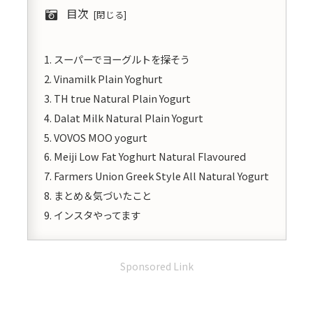
目次
スーパーでヨーグルトを探そう
Vinamilk Plain Yoghurt
TH true Natural Plain Yogurt
Dalat Milk Natural Plain Yogurt
VOVOS MOO yogurt
Meiji Low Fat Yoghurt Natural Flavoured
Farmers Union Greek Style All Natural Yogurt
まとめ＆気づいたこと
インスタやってます
Sponsored Link