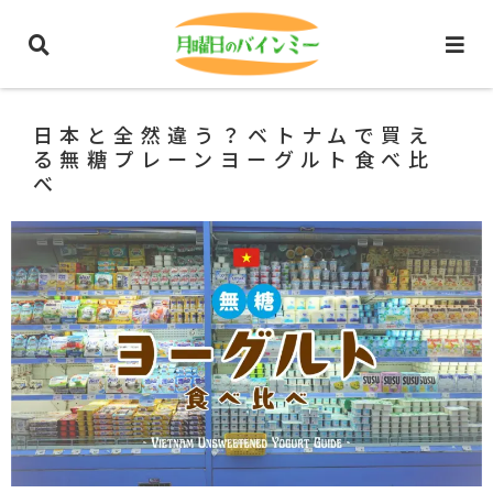
ホーム
ベトナム生活情報
日本と全然違う？ベトナムで買え
る無糖プレーンヨーグルト食べ比
べ