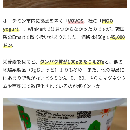
ホーチミン市内に拠点を置く「
VOVOS
」社の「
MOO
yogurt
」。WinMartでは見つからなかったのですが、韓国
系のEmartで取り扱いがありました。価格は450gで
45,000
ドン
。
栄養素を見ると、
タンパク質が100gあたり4.27g
と、他の
地場系製品（3gちょっと）よりも多め。また、他の製品に
はあまり記載がないビタミンA、D、B2、さらにマグネシウ
ムや亜鉛まで数値化されているのがポイントか。