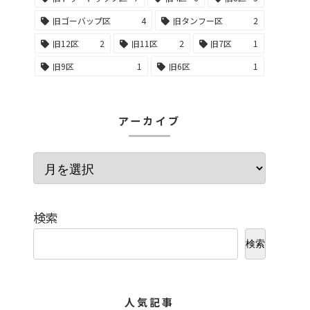
旧ゴーバップ区
4
旧タンフー区
2
旧12区
2
旧11区
2
旧7区
1
旧9区
1
旧6区
1
アーカイブ
検索
検索
人気記事