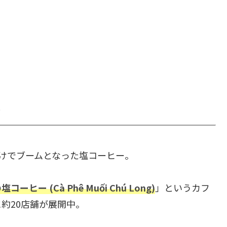
）
っかけでブームとなった塩コーヒー。
ヒー (Cà Phê Muối Chú Long)
」というカフ
約20店舗が展開中。