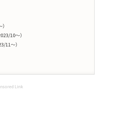
）
8〜）
23/10〜）
3/11〜）
nsored Link