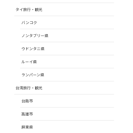
タイ旅行・観光
バンコク
ノンタブリー県
ウドンタニ県
ルーイ県
ランパーン県
台湾旅行・観光
台南市
高雄市
屏東県