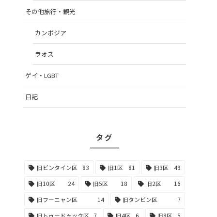
その他旅行・観光
カンボジア
ラオス
ゲイ・LGBT
日記
タグ
旧ビンタイン区
83
旧1区
81
旧3区
49
旧10区
24
旧5区
18
旧2区
16
旧フーニャン区
14
旧タンビン区
7
旧トゥードゥック区
7
旧4区
6
旧8区
5