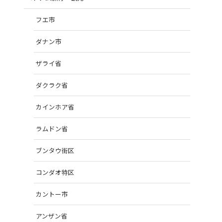
フエ市
ダナン市
ザライ省
ダクラク省
カインホア省
ラムドン省
ブンタウ街区
コンダオ特区
カントー市
アンザン省