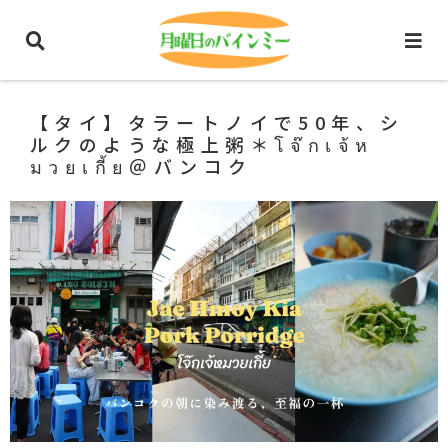
ホーム
タイ旅行・観光
バンコク
【タイ】タラートノイで50年、シ
ルクのような極上粥＊โจ๊กเจ้ห
มวยเกี้ย＠バンコク