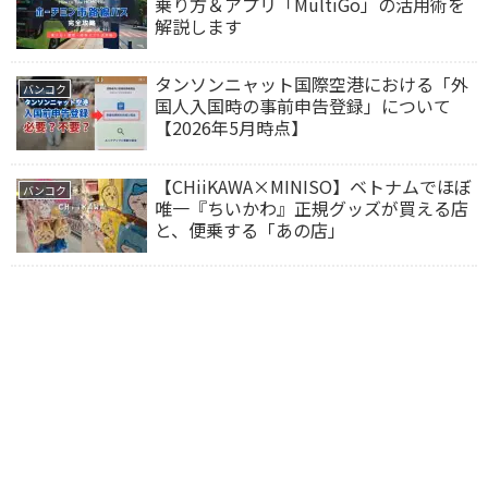
乗り方＆アプリ「MultiGo」の活用術を
解説します
タンソンニャット国際空港における「外
バンコク
国人入国時の事前申告登録」について
【2026年5月時点】
【CHiiKAWA×MINISO】ベトナムでほぼ
バンコク
唯一『ちいかわ』正規グッズが買える店
と、便乗する「あの店」