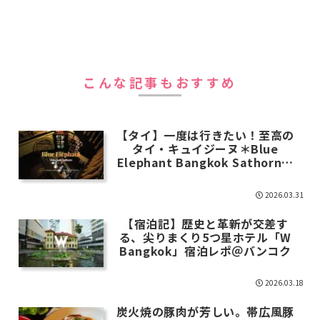
こんな記事もおすすめ
【タイ】一度は行きたい！至高の
タイ・キュイジーヌ＊Blue
Elephant Bangkok Sathorn＠
バンコク
2026.03.31
【宿泊記】歴史と革新が交差す
る、尖りまくり5つ星ホテル「W
Bangkok」宿泊レポ＠バンコク
2026.03.18
炭火焼の豚肉が芳しい。帯広風豚