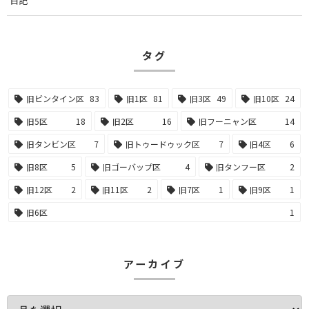
日記
タグ
旧ビンタイン区
83
旧1区
81
旧3区
49
旧10区
24
旧5区
18
旧2区
16
旧フーニャン区
14
旧タンビン区
7
旧トゥードゥック区
7
旧4区
6
旧8区
5
旧ゴーバップ区
4
旧タンフー区
2
旧12区
2
旧11区
2
旧7区
1
旧9区
1
旧6区
1
アーカイブ