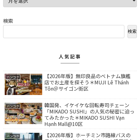
検索
検索
人気記事
【2026年版】無印良品のベトナム旗艦
バンコク
店でお土産を探そう＊MUJI Lê Thánh
Tôn＠サイゴン街区
韓国発、イケイケな回転寿司チェーン
バンコク
「MIKADO SUSHI」の人気の秘密に迫っ
てみたかった＊MIKADO SUSHI Vạn
Hạnh Mall@10区
【2026年版】ホーチミン市路線バスの
バンコク