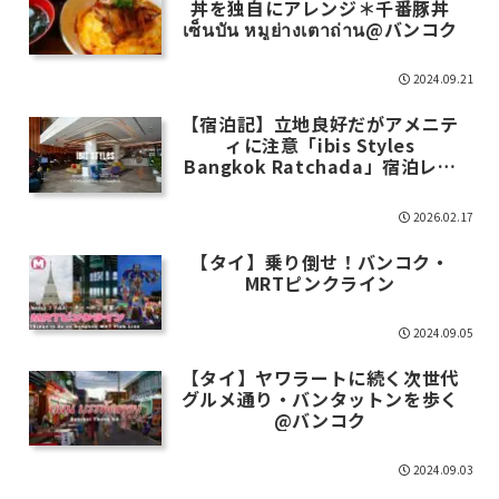
丼を独自にアレンジ＊千番豚丼
เซ็นบัน หมูย่างเตาถ่าน@バンコク
2024.09.21
【宿泊記】立地良好だがアメニテ
ィに注意「ibis Styles
Bangkok Ratchada」宿泊レポ
＠バンコク
2026.02.17
【タイ】乗り倒せ！バンコク・
MRTピンクライン
2024.09.05
【タイ】ヤワラートに続く次世代
グルメ通り・バンタットンを歩く
@バンコク
2024.09.03