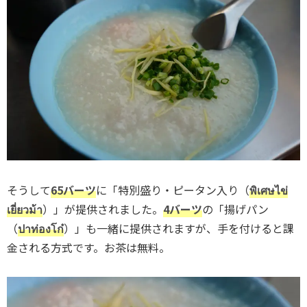
そうして
65バーツ
に「特別盛り・ピータン入り（
พิเศษไข่
เยี่ยวม้า
）」が提供されました。
4バーツ
の「揚げパン
（
ปาท่องโก๋
）」も一緒に提供されますが、手を付けると課
金される方式です。お茶は無料。